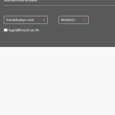
ร่วมสนับสนุน มจธ.
ติดต่อเรา
bgm@kmutt.ac.th