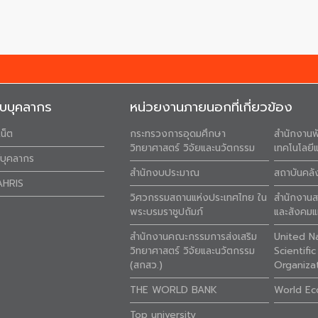
ับบุคลากร
หน่วยงานภายนอกที่เกี่ยวข้อง
เน็ต
กระทรวงการอุดมศึกษา
สำนักงานพ
วิทยาศาสตร์ วิจัยและนวัตกรรม
เทคโนโลยีแ
ล์บุคลากร
สำนักงบประมาณ
สถาบันคล
AHRIS
วิศวกรรมสถานแห่งประเทศไทย ใน
สำนักงาน
พระบรมราชูปถัมภ์
และสังคมแ
สำนักงานคณะกรรมการส่งเสริม
United N
วิทยาศาสตร์ วิจัยและนวัตกรรม
Scientifi
(สกสว.)
Organiza
THE WORLD BANK
World Ec
Top university