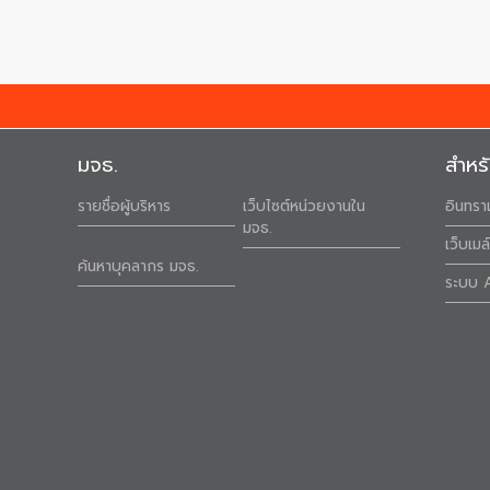
มจธ.
สำหร
รายชื่อผู้บริหาร
เว็บไซต์หน่วยงานใน
อินทรา
มจธ.
เว็บเม
ค้นหาบุคลากร มจธ.
ระบบ 