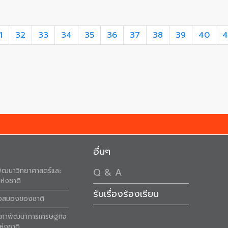
1
32
33
34
35
36
37
38
39
40
4
อื่นๆ
ัฒนาวิทยาศาสตร์และ
Q & A
ห่งชาติ
รับเรื่องร้องเรียน
ังสมองของชาติ
สภาพัฒนาการเศรษฐกิจ
ห่งชาติ