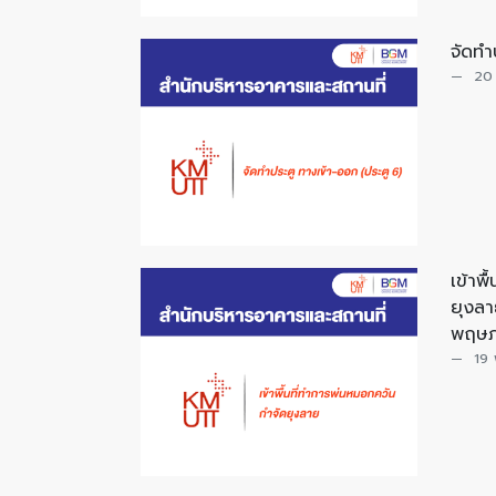
จัดทำ
20
เข้าพ
ยุงลา
พฤษภ
19 