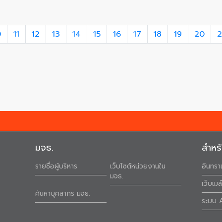
0
11
12
13
14
15
16
17
18
19
20
2
มจธ.
สำหร
รายชื่อผู้บริหาร
เว็บไซต์หน่วยงานใน
อินทรา
มจธ.
เว็บเม
ค้นหาบุคลากร มจธ.
ระบบ 