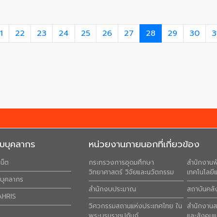
1
22
23
24
25
26
27
28
29
30
3
ับบุคลากร
หน่วยงานภายนอกที่เกี่ยวข้อง
เน็ต
กระทรวงการอุดมศึกษา
สำนักงานพ
วิทยาศาสตร์ วิจัยและนวัตกรรม
เทคโนโลยีแ
ล์บุคลากร
สำนักงบประมาณ
สถาบันคล
AHRIS
วิศวกรรมสถานแห่งประเทศไทย ใน
สำนักงาน
พระบรมราชูปถัมภ์
และสังคมแ